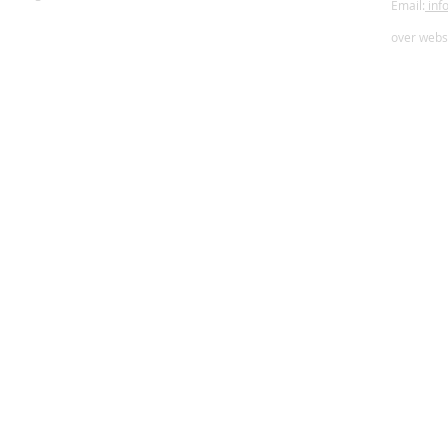
Email:
inf
over webs